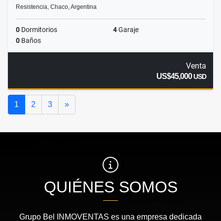
Resistencia, Chaco, Argentina
0
Dormitorios
4
Garaje
0
Baños
Venta
US$45,000
USD
Siguiente
1
2
3
»
QUIÉNES SOMOS
Grupo Bel INMOVENTAS es una empresa dedicada