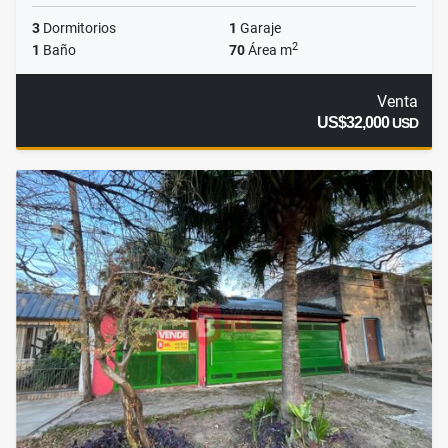
3
Dormitorios
1
Garaje
2
1
Baño
70
Área m
Venta
US$32,000
USD