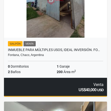
GALPÓN
VENTA
INMUEBLE PARA MÚLTIPLES USOS, IDEAL INVERSIÓN. FO…
Fontana, Chaco, Argentina
0
Dormitorios
1
Garaje
2
2
Baños
200
Área m
Venta
US$40,000
USD