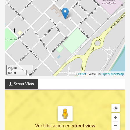
200 m
500 ft
Leaflet
| Wasi - ©
OpenStreetMap
Street View
Ver Ubicación
en
street view