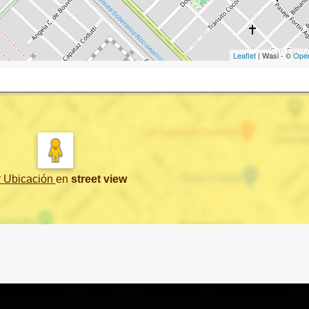
Leaflet
| Wasi - ©
Ope
r Ubicación
en
street view