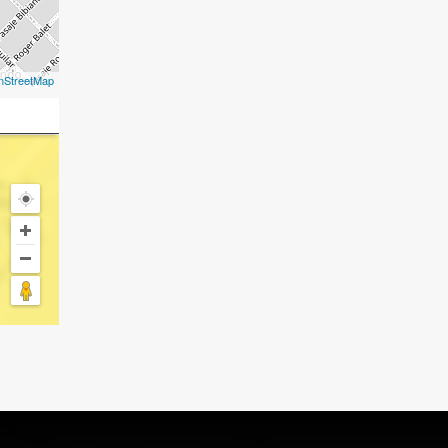
nStreetMap