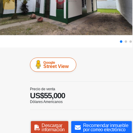
Google
Street View
Precio de venta
US$55,000
Dólares Americanos
Descargar
Recomendar inmueble
información
por correo electrónico