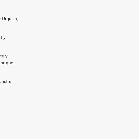
 Urquiza,
) y
te y
dor que
onstruir