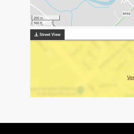
200 m
500 ft
Street View
Ve