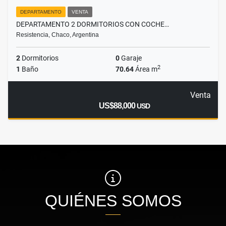
DEPARTAMENTO
VENTA
DEPARTAMENTO 2 DORMITORIOS CON COCHE…
Resistencia, Chaco, Argentina
2
Dormitorios
0
Garaje
2
1
Baño
70.64
Área m
Venta
US$88,000
USD
QUIÉNES SOMOS