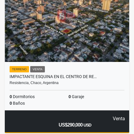
TERRENO
VENTA
IMPACTANTE ESQUINA EN EL CENTRO DE RE…
Resistencia, Chaco, Argentina
0
Dormitorios
0
Garaje
0
Baños
Venta
US$290,000
USD