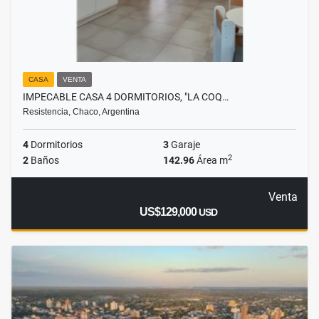
CASA
VENTA
IMPECABLE CASA 4 DORMITORIOS, "LA COQ…
Resistencia, Chaco, Argentina
4
Dormitorios
3
Garaje
2
2
Baños
142.96
Área m
Venta
US$129,000
USD