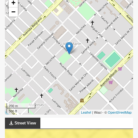
+
−
200 m
500 ft
Leaflet
| Wasi - ©
OpenStreetMap
Street View