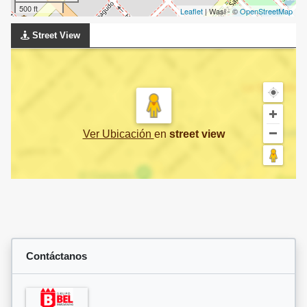
500 ft
Leaflet
| Wasi - ©
OpenStreetMap
Street View
Ver Ubicación
en
street view
Contáctanos