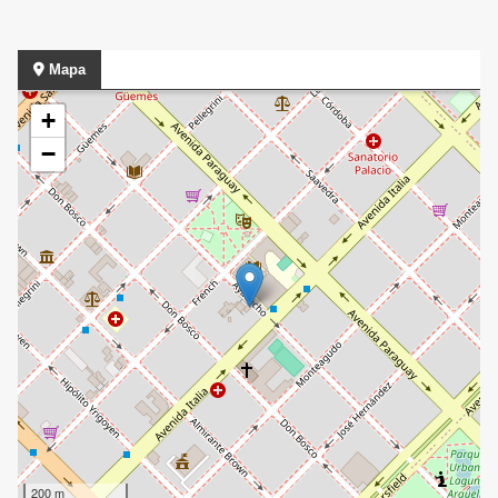
Mapa
+
−
200 m