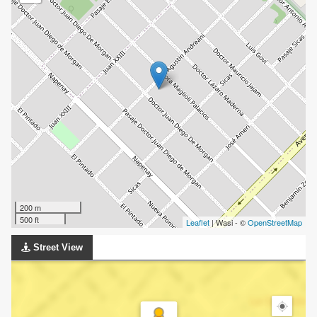
200 m
500 ft
Leaflet
| Wasi - ©
OpenStreetMap
Street View