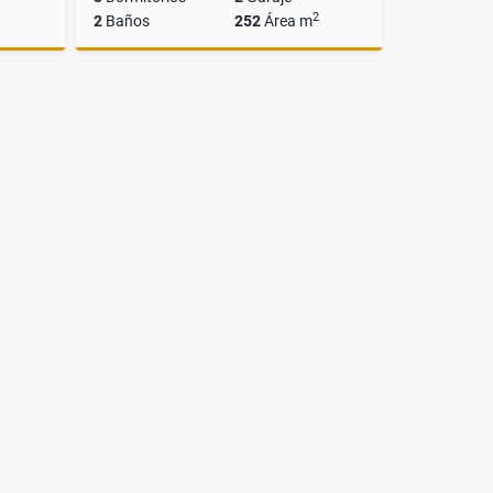
2
2
Baños
252
Área m
Venta
Venta
US$95,000