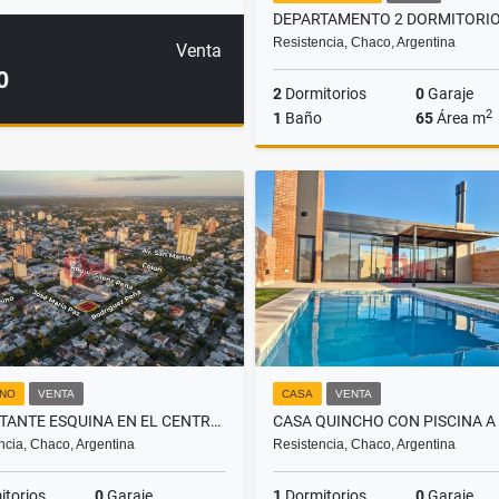
Resistencia, Chaco, Argentina
Venta
0
2
Dormitorios
0
Garaje
2
1
Baño
65
Área m
US$90,000
NO
VENTA
CASA
VENTA
IMPACTANTE ESQUINA EN EL CENTRO DE RESISTENCIA PARA INVERSIÓN!
ncia, Chaco, Argentina
Resistencia, Chaco, Argentina
torios
0
Garaje
1
Dormitorios
0
Garaje