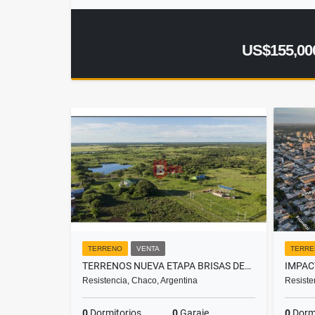
US$155,00
TERRENO
VENTA
TERRE
TERRENOS NUEVA ETAPA BRISAS DEL NORTE, BDN NORTE
Resistencia, Chaco, Argentina
Resiste
0
Dormitorios
0
Garaje
0
Dormi