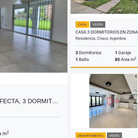
CASA
VENTA
Resistencia, Chaco, Argentina
3
Dormitorios
1
Garaje
2
1
Baño
85
Área m
US$85,000
RFECTA, 3 DORMIT…
2
a m
DEPARTAMENTO
VENTA