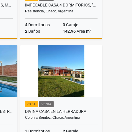
DEPARTAMENTO 2 DORMITORIOS, MODERNO, UBICACIÓN PRIVILEGIADA
IMPECABLE CASA 4 DORMITORIOS, "LA COQUETA DE SUIZA" APTA CREDITO
Resistencia, Chaco, Argentina
4
Dormitorios
3
Garaje
2
2
Baños
142.96
Área m
Venta
Venta
US$129,000
CASA
VENTA
CASA QUINCHO CON PISCINA A ESTRENAR APTO CREDITO!
DIVINA CASA EN LA HERRADURA
Colonia Benítez, Chaco, Argentina
3
Dormitorios
2
Garaje