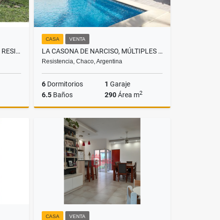
CASA
VENTA
CASA 3 DORMITORIOS EN ZONA RESIDENCIAL A EXCELENTE PRECIO!
LA CASONA DE NARCISO, MÚLTIPLES AMBIENTES SOBRE AVENIDA!
Resistencia, Chaco, Argentina
6
Dormitorios
1
Garaje
2
6.5
Baños
290
Área m
Venta
Venta
US$400,000
CASA
VENTA