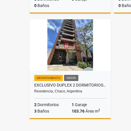
0
Baños
0
Baño
Venta
US$14,153
DEPARTAMENTO
VENTA
EXCLUSIVO DUPLEX 2 DORMITORIOS CON COCHERA, EDIFICIO VESALIUS
Resistencia, Chaco, Argentina
2
Dormitorios
1
Garaje
2
3
Baños
103.76
Área m
Venta