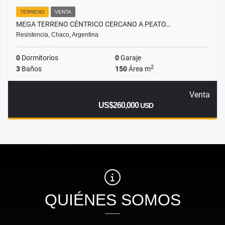
TERRENO
VENTA
MEGA TERRENO CÉNTRICO CERCANO A PEATO…
Resistencia, Chaco, Argentina
0
Dormitorios
0
Garaje
2
3
Baños
150
Área m
Venta
US$260,000
USD
QUIÉNES SOMOS