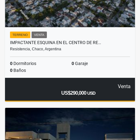
TERRENO
VENTA
IMPACTANTE ESQUINA EN EL CENTRO DE RE…
Resistencia, Chaco, Argentina
0
Dormitorios
0
Garaje
0
Baños
Venta
US$290,000
USD