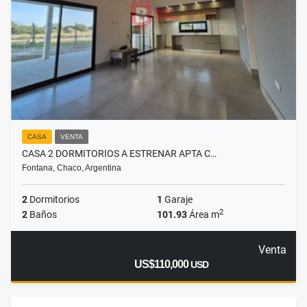
CASA
VENTA
CASA 2 DORMITORIOS A ESTRENAR APTA C…
Fontana, Chaco, Argentina
2
Dormitorios
1
Garaje
2
2
Baños
101.93
Área m
Venta
US$110,000
USD