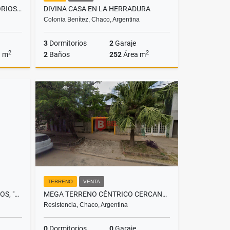
EXCLUSIVO DUPLEX 2 DORMITORIOS CON COCHERA, EDIFICIO VESALIUS
DIVINA CASA EN LA HERRADURA
Colonia Benítez, Chaco, Argentina
3
Dormitorios
2
Garaje
2
2
a m
2
Baños
252
Área m
Venta
Venta
US$95,000
TERRENO
VENTA
IMPECABLE CASA 4 DORMITORIOS, "LA COQUETA DE SUIZA" APTA CREDITO
MEGA TERRENO CÉNTRICO CERCANO A PEATONAL!
Resistencia, Chaco, Argentina
0
Dormitorios
0
Garaje