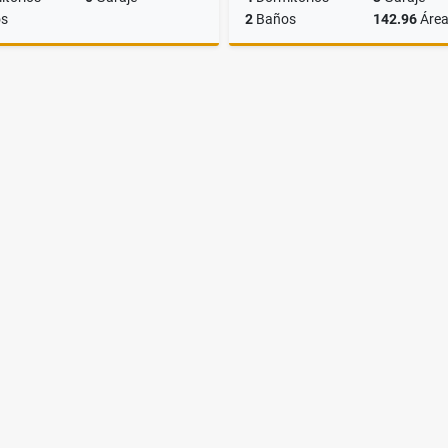
s
2
Baños
142.96
Áre
Venta
US$14,153
US$129,000