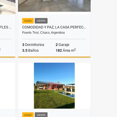
CASA
VENTA
LA CASONA DE NARCISO, MÚLTIPLES AMBIENTES SOBRE AVENIDA!
COMODIDAD Y PAZ, LA CASA PERFECTA, 3 DORMITORIOS, PUERTO TIROL
Puerto Tirol, Chaco, Argentina
3
Dormitorios
2
Garaje
2
2
3.5
Baños
182
Área m
Venta
Venta
US$155,000
CASA
VENTA