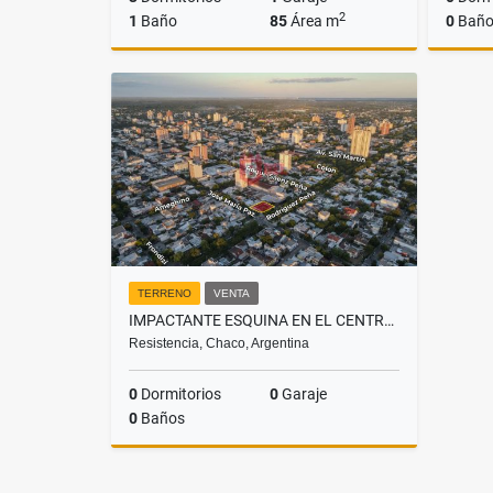
2
1
Baño
85
Área m
0
Baño
Venta
US$85,000
TERRENO
VENTA
IMPACTANTE ESQUINA EN EL CENTRO DE RESISTENCIA PARA INVERSIÓN!
Resistencia, Chaco, Argentina
0
Dormitorios
0
Garaje
0
Baños
Venta