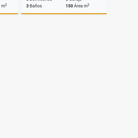
2
2
a m
3
Baños
150
Área m
Venta
Venta
US$260,000