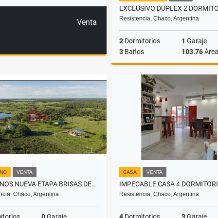
Resistencia, Chaco, Argentina
Venta
2
Dormitorios
1
Garaje
3
Baños
103.76
Áre
US$155,000
NO
VENTA
CASA
VENTA
TERRENOS NUEVA ETAPA BRISAS DEL NORTE, BDN NORTE
ncia, Chaco, Argentina
Resistencia, Chaco, Argentina
torios
0
Garaje
4
Dormitorios
3
Garaje