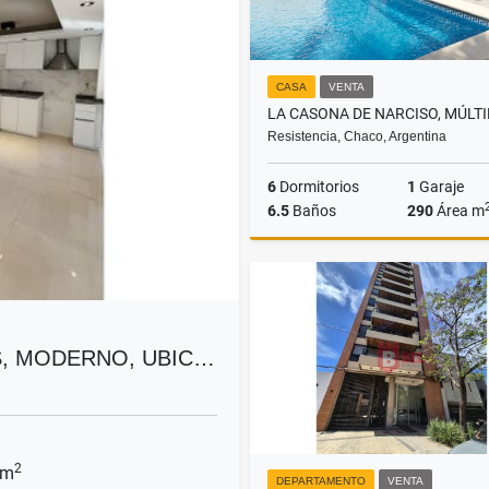
CASA
VENTA
Resistencia, Chaco, Argentina
6
Dormitorios
1
Garaje
6.5
Baños
290
Área m
US$400,000
, MODERNO, UBIC…
2
 m
DEPARTAMENTO
VENTA