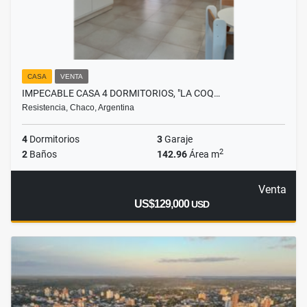
CASA
VENTA
IMPECABLE CASA 4 DORMITORIOS, "LA COQ…
Resistencia, Chaco, Argentina
4
Dormitorios
3
Garaje
2
2
Baños
142.96
Área m
Venta
US$129,000
USD