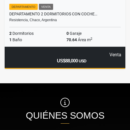
DEPARTAMENTO
VENTA
DEPARTAMENTO 2 DORMITORIOS CON COCHE…
Resistencia, Chaco, Argentina
2
Dormitorios
0
Garaje
2
1
Baño
70.64
Área m
Venta
US$88,000
USD
QUIÉNES SOMOS