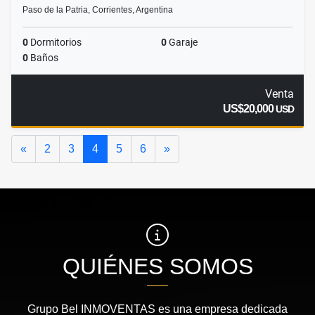
Paso de la Patria, Corrientes, Argentina
0
Dormitorios
0
Garaje
0
Baños
Venta
US$20,000
USD
Anterior
Siguiente
«
2
3
4
5
6
»
QUIÉNES SOMOS
Grupo Bel INMOVENTAS es una empresa dedicada