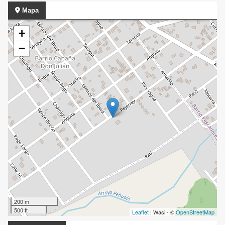
Mapa
+
−
200 m
500 ft
Leaflet
| Wasi - ©
OpenStreetMap