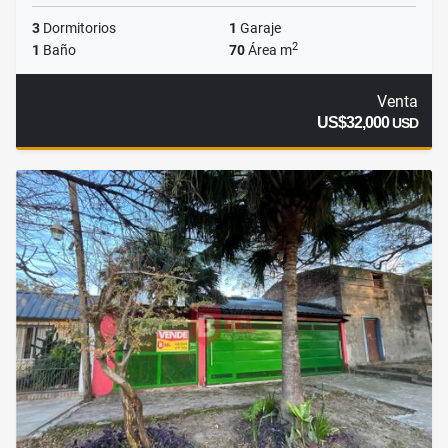
3
Dormitorios
1
Garaje
2
1
Baño
70
Área m
Venta
US$32,000
USD