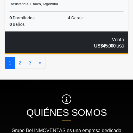
Resistencia, Chaco, Argentina
0
Dormitorios
4
Garaje
0
Baños
Venta
US$45,000
USD
Siguiente
1
2
3
»
QUIÉNES SOMOS
Grupo Bel INMOVENTAS es una empresa dedicada