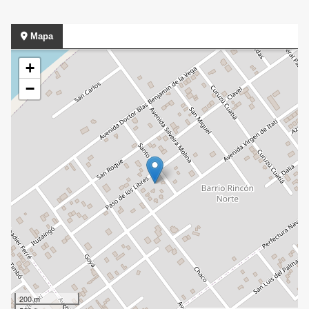
Mapa
+
−
200 m