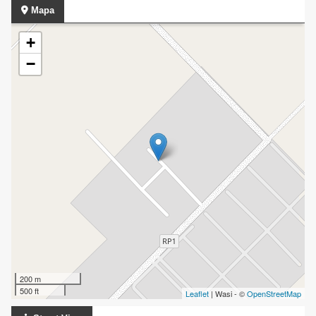
Mapa
+
−
200 m
500 ft
Leaflet
| Wasi - ©
OpenStreetMap