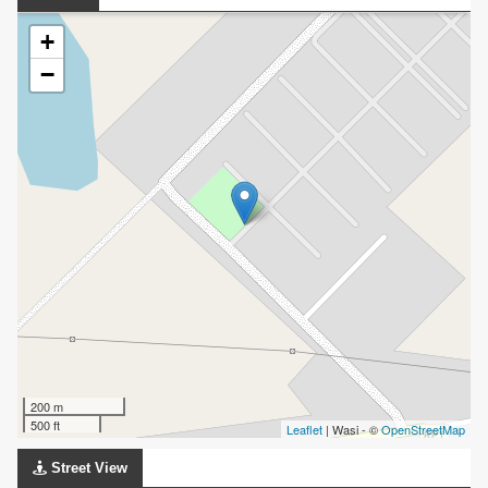
+
−
200 m
500 ft
Leaflet
| Wasi - ©
OpenStreetMap
Street View