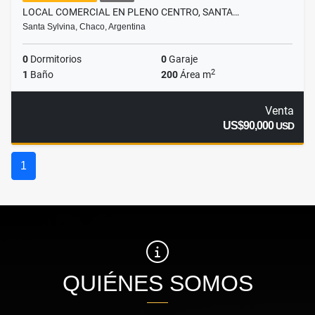
LOCAL COMERCIAL EN PLENO CENTRO, SANTA…
Santa Sylvina, Chaco, Argentina
0
Dormitorios
0
Garaje
2
1
Baño
200
Área m
Venta
US$90,000
USD
1
QUIÉNES SOMOS