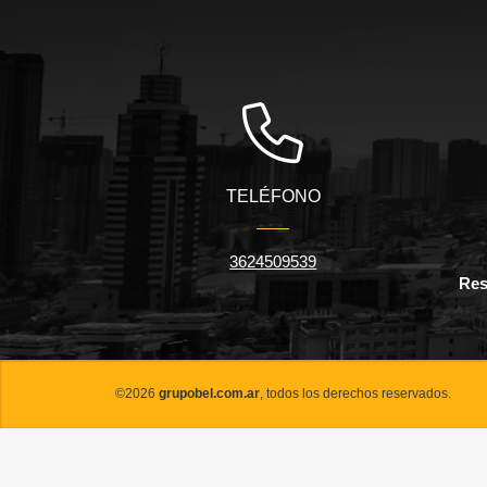
TELÉFONO
3624509539
Res
©2026
grupobel.com.ar
, todos los derechos reservados.