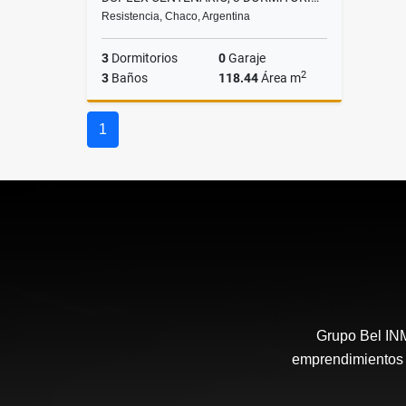
Resistencia, Chaco, Argentina
3
Dormitorios
0
Garaje
2
3
Baños
118.44
Área m
Venta
1
US$115,000
Grupo Bel IN
emprendimientos i