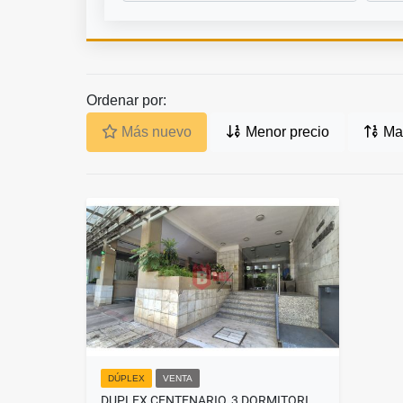
Ordenar por:
Más nuevo
Menor precio
May
DÚPLEX
VENTA
DUPLEX CENTENARIO, 3 DORMITORIOS!