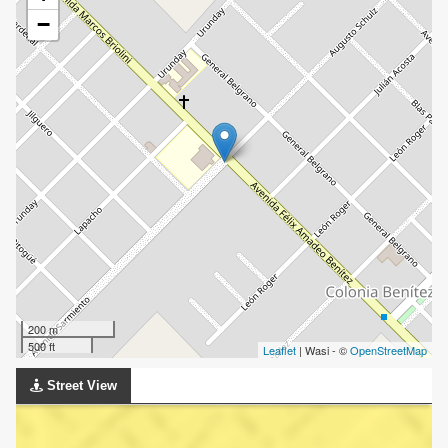
−
200 m
500 ft
Leaflet
| Wasi - ©
OpenStreetMap
Street View