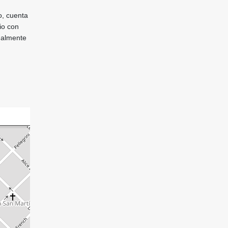
o, cuenta
io con
ualmente