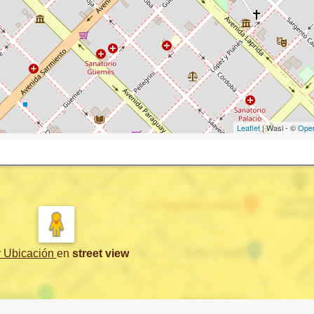
Leaflet
| Wasi - ©
Ope
r Ubicación
en
street view