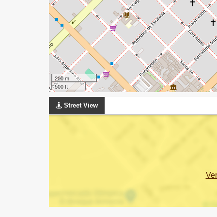
200 m
500 ft
Street View
Ve