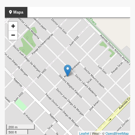
Mapa
+
−
200 m
500 ft
Leaflet
| Wasi - ©
OpenStreetMap