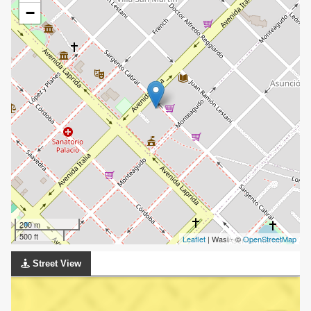
−
200 m
500 ft
Leaflet
| Wasi - ©
OpenStreetMap
Street View