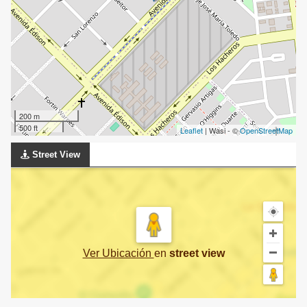
200 m
500 ft
Leaflet
| Wasi - ©
OpenStreetMap
Street View
Ver Ubicación
en
street view