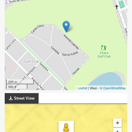
200 m
500 ft
Leaflet
| Wasi - ©
OpenStreetMap
Street View