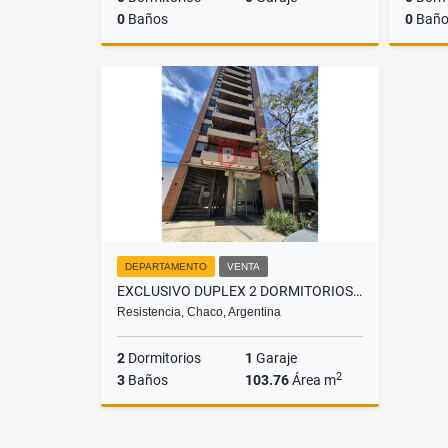
0
Baños
0
Baño
Venta
US$14,153
DEPARTAMENTO
VENTA
EXCLUSIVO DUPLEX 2 DORMITORIOS CON COCHERA, EDIFICIO VESALIUS
Resistencia, Chaco, Argentina
2
Dormitorios
1
Garaje
2
3
Baños
103.76
Área m
Venta