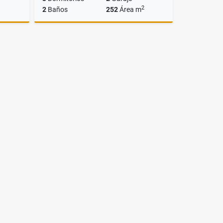
2
2
Baños
252
Área m
Venta
Venta
US$95,000