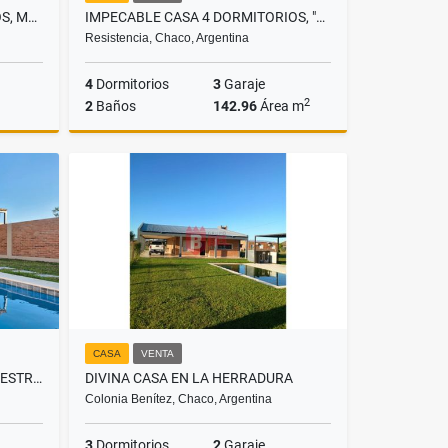
DEPARTAMENTO 2 DORMITORIOS, MODERNO, UBICACIÓN PRIVILEGIADA
IMPECABLE CASA 4 DORMITORIOS, "LA COQUETA DE SUIZA" APTA CREDITO
Resistencia, Chaco, Argentina
4
Dormitorios
3
Garaje
2
2
Baños
142.96
Área m
Venta
Venta
US$129,000
CASA
VENTA
CASA QUINCHO CON PISCINA A ESTRENAR APTO CREDITO!
DIVINA CASA EN LA HERRADURA
Colonia Benítez, Chaco, Argentina
3
Dormitorios
2
Garaje