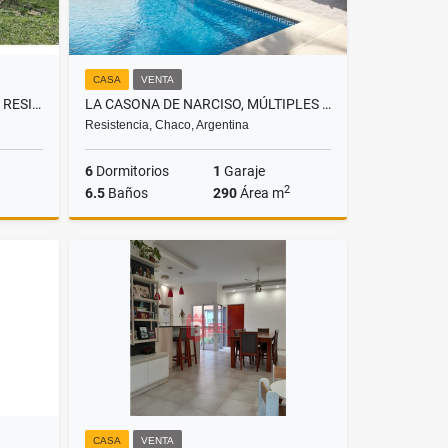
CASA
VENTA
CASA 3 DORMITORIOS EN ZONA RESIDENCIAL A EXCELENTE PRECIO!
LA CASONA DE NARCISO, MÚLTIPLES AMBIENTES SOBRE AVENIDA!
Resistencia, Chaco, Argentina
6
Dormitorios
1
Garaje
2
6.5
Baños
290
Área m
Venta
Venta
US$400,000
CASA
VENTA