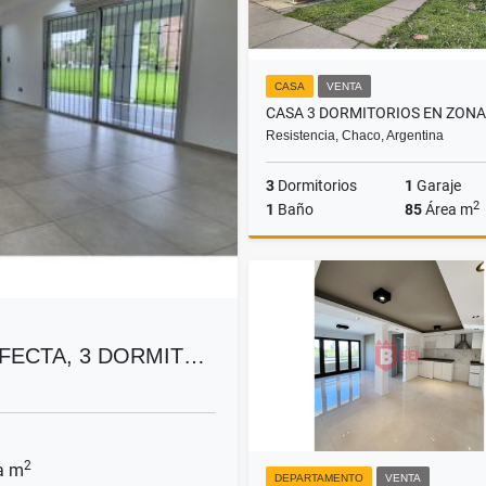
CASA
VENTA
Resistencia, Chaco, Argentina
3
Dormitorios
1
Garaje
2
1
Baño
85
Área m
US$85,000
RFECTA, 3 DORMIT…
2
a m
DEPARTAMENTO
VENTA