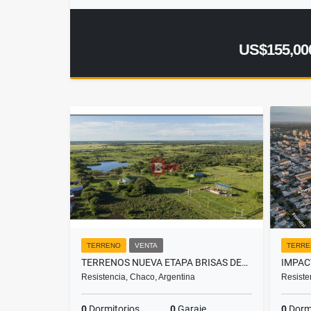
US$155,00
TERRENO
VENTA
TERRE
TERRENOS NUEVA ETAPA BRISAS DEL NORTE, BDN NORTE
Resistencia, Chaco, Argentina
Resiste
0
Dormitorios
0
Garaje
0
Dormi