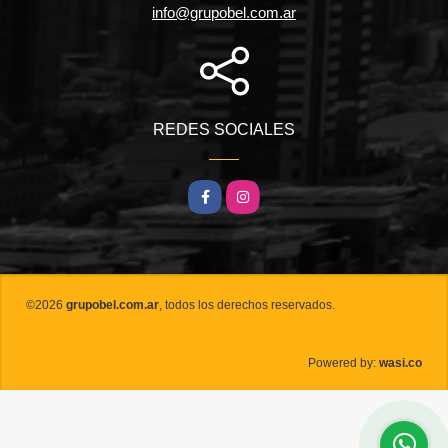
info@grupobel.com.ar
REDES SOCIALES
Facebook
Instagram
©2026
grupobel.com.ar
, todos los derechos reservados.
wasi.co
Powered by: