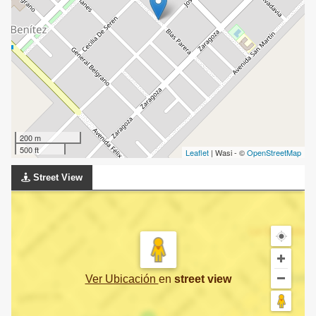
200 m
500 ft
Leaflet
| Wasi - ©
OpenStreetMap
Street View
Ver Ubicación
en
street view