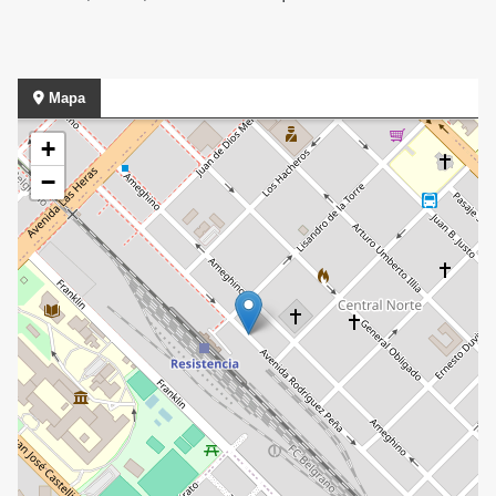
Mapa
+
−