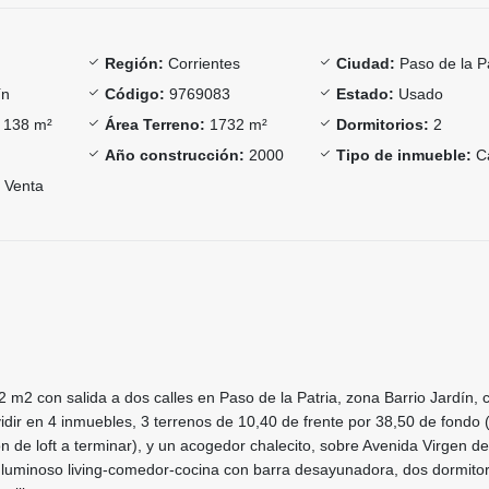
Región:
Corrientes
Ciudad:
Paso de la Pa
ín
Código:
9769083
Estado:
Usado
138 m²
Área Terreno:
1732 m²
Dormitorios:
2
Año construcción:
2000
Tipo de inmueble:
C
Venta
m2 con salida a dos calles en Paso de la Patria, zona Barrio Jardín, 
vidir en 4 inmuebles, 3 terrenos de 10,40 de frente por 38,50 de fondo
n de loft a terminar), y un acogedor chalecito, sobre Avenida Virgen de 
 luminoso living-comedor-cocina con barra desayunadora, dos dormitor