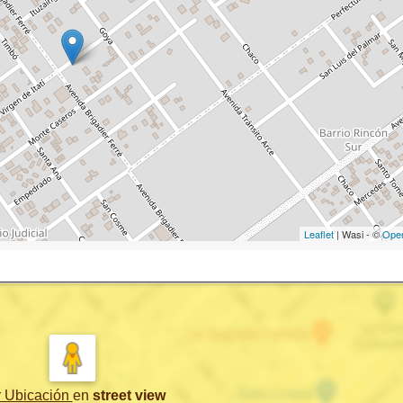
Leaflet
| Wasi - ©
Ope
r Ubicación
en
street view