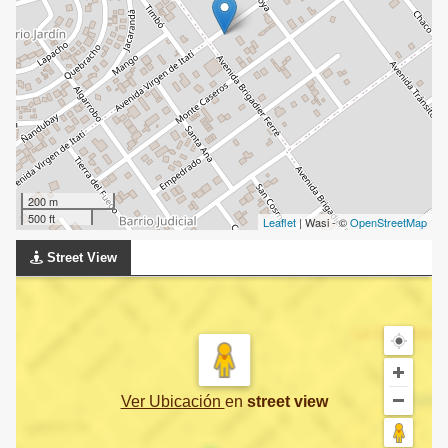
200 m
500 ft
Leaflet
| Wasi - ©
OpenStreetMap
Street View
Ver Ubicación
en
street view