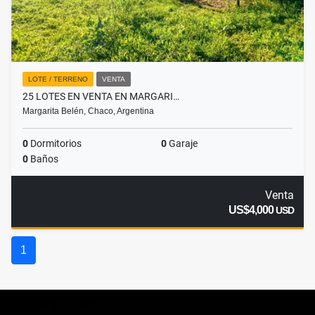
LOTE / TERRENO
VENTA
25 LOTES EN VENTA EN MARGARI…
Margarita Belén, Chaco, Argentina
0
Dormitorios
0
Garaje
0
Baños
Venta
US$4,000
USD
1