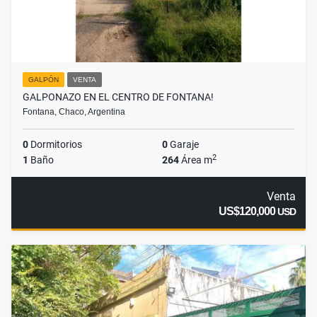
GALPÓN
VENTA
GALPONAZO EN EL CENTRO DE FONTANA!
Fontana, Chaco, Argentina
0
Dormitorios
0
Garaje
2
1
Baño
264
Área m
Venta
US$120,000
USD